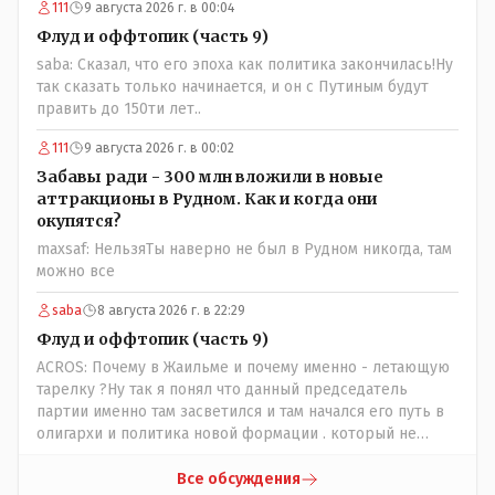
111
9 августа 2026 г. в 00:04
Флуд и оффтопик (часть 9)
saba: Сказал, что его эпоха как политика закончилась!Ну
так сказать только начинается, и он с Путиным будут
править до 150ти лет..
111
9 августа 2026 г. в 00:02
Забавы ради - 300 млн вложили в новые
аттракционы в Рудном. Как и когда они
окупятся?
maxsaf: НельзяТы наверно не был в Рудном никогда, там
можно все
saba
8 августа 2026 г. в 22:29
Флуд и оффтопик (часть 9)
ACROS: Почему в Жаильме и почему именно - летающую
тарелку ?Ну так я понял что данный председатель
партии именно там засветился и там начался его путь в
олигархи и политика новой формации . который не
стесняется указать президенту на необходимость
скорого ухода! А летающая тарелка, потому что ещё не
Все обсуждения