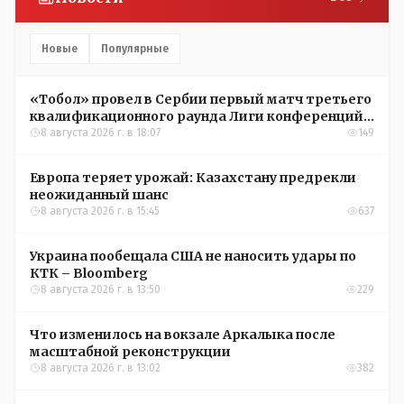
Новые
Популярные
«Тобол» провел в Сербии первый матч третьего
квалификационного раунда Лиги конференций
УЕФА
8 августа 2026 г. в 18:07
149
Европа теряет урожай: Казахстану предрекли
неожиданный шанс
8 августа 2026 г. в 15:45
637
Украина пообещала США не наносить удары по
КТК – Bloomberg
8 августа 2026 г. в 13:50
229
Что изменилось на вокзале Аркалыка после
масштабной реконструкции
8 августа 2026 г. в 13:02
382