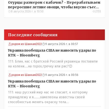
Огурцы размером с кабачок? - Перерабатываем
переросшие летние овощи, чтобы вкусно съесть
зимой
8 августа 2026 г. в 10:50
2155
Последние сообщения
родом из Шанхая2022
9 августа 2026 г. в 00:57
Украина пообещала США не наносить удары по
КТК – Bloomberg
111: Блин, нас с братской Россией украинцы поставили
на колени.....на горох,гречку или рис?😊
родом из Шанхая2022
9 августа 2026 г. в 00:56
Украина пообещала США не наносить удары по
КТК – Bloomberg
111: наш русский мир нас не спасает, к которому
принадлежу и я.........хамелеоны известны своей
способностью менять окраску тела....