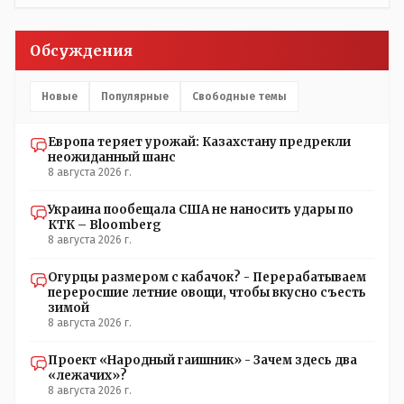
было в истории независимого Казахстана депутата
который что то указывал бы действующему президенту,
не иначе инопланетянин, ну а на чём инопланетяне
Обсуждения
передвигаются?
Новые
Популярные
Свободные темы
Европа теряет урожай: Казахстану предрекли
неожиданный шанс
8 августа 2026 г.
Украина пообещала США не наносить удары по
КТК – Bloomberg
8 августа 2026 г.
Огурцы размером с кабачок? - Перерабатываем
переросшие летние овощи, чтобы вкусно съесть
зимой
8 августа 2026 г.
Проект «Народный гаишник» - Зачем здесь два
«лежачих»?
8 августа 2026 г.