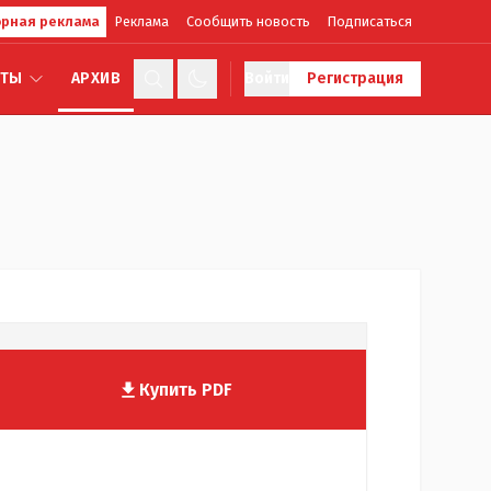
рная реклама
Реклама
Сообщить новость
Подписаться
КТЫ
АРХИВ
Войти
Регистрация
Купить PDF
№
820