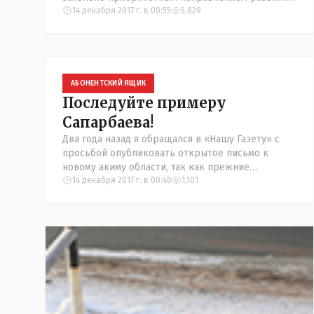
Костанайской области. С прошлого года регион
14 декабря 2017 г. в 00:55
5,829
является пилотным в этой сфе
АБОНЕНТСКИЙ ЯЩИК
Последуйте примеру
Сапарбаева!
Два года назад я обращался в «Нашу Газету» с
просьбой опубликовать открытое письмо к
новому акиму области, так как прежние
руководители региона отделывались
14 декабря 2017 г. в 00:40
1,101
бюрократическими отписками на все предыдущи