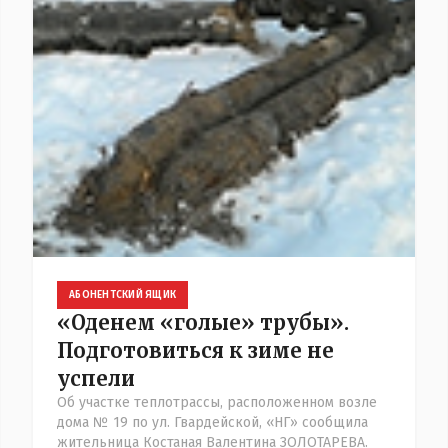
АБОНЕНТСКИЙ ЯЩИК
«Оденем «голые» трубы».
Подготовиться к зиме не
успели
Об участке теплотрассы, расположенном возле
дома № 19 по ул. Гвардейской, «НГ» сообщила
жительница Костаная Валентина ЗОЛОТАРЕВА.