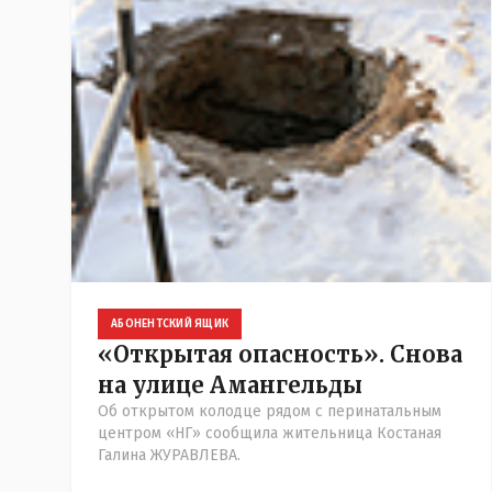
АБОНЕНТСКИЙ ЯЩИК
«Открытая опасность». Снова
на улице Амангельды
Об открытом колодце рядом с перинатальным
центром «НГ» сообщила жительница Костаная
Галина ЖУРАВЛЕВА.