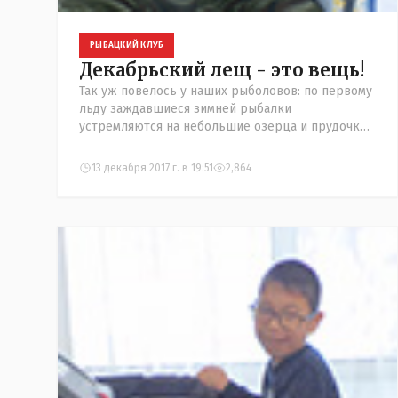
РЫБАЦКИЙ КЛУБ
Декабрьский лещ - это вещь!
Так уж повелось у наших рыболовов: по первому
льду заждавшиеся зимней рыбалки
устремляются на небольшие озерца и прудочки,
где раньше образуется ледяная корка, и
выуживают... ротана. Когда лед окрепне
13 декабря 2017 г. в 19:51
2,864