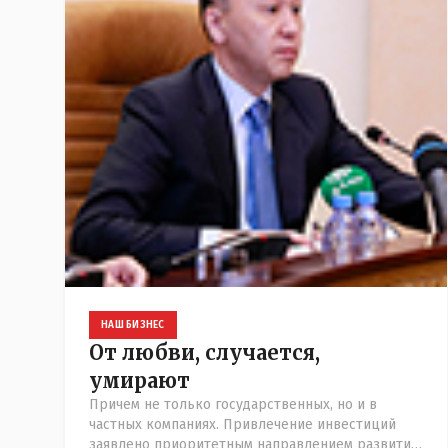
НАШ БИЗНЕС
От любви, случается,
умирают
Причем не только государственных, но и в
частных компаниях. Привлечение инвестиций
заявлено приоритетным направлением развития