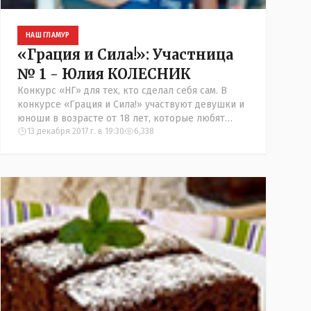
НАШ ГЛАМУР
«Грация и Сила!»: Участница
№ 1 - Юлия КОЛЕСНИК
Конкурс «НГ» для тех, кто сделал себя сам. В
конкурсе «Грация и Сила!» участвуют девушки и
юноши в возрасте от 18 лет, которые любят
фитнес и по праву гордятся достижениями в
13 декабря 2017 г. в 19:30
6,338
«строительстве» своего те