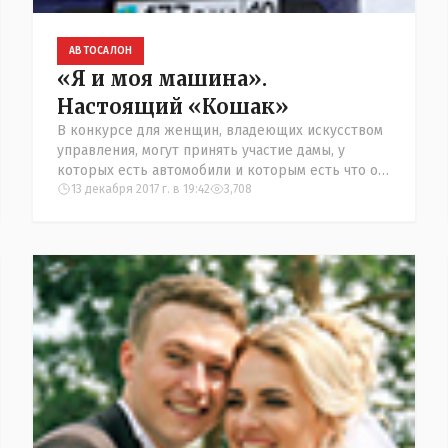
АВТОСАЛОН
«Я и моя машина».
Настоящий «Кошак»
В конкурсе для женщин, владеющих искусством
управления, могут принять участие дамы, у
которых есть автомобили и которым есть что о
них рассказать.
13 декабря 2017 г. в 19:42
3,708