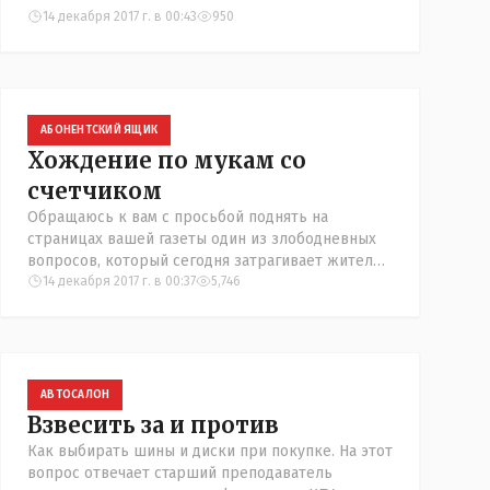
14 декабря 2017 г. в 00:43
950
АБОНЕНТСКИЙ ЯЩИК
Хождение по мукам со
счетчиком
Обращаюсь к вам с просьбой поднять на
страницах вашей газеты один из злободневных
вопросов, который сегодня затрагивает жителей
Костаная. Возможно, с вашей помощью его
14 декабря 2017 г. в 00:37
5,746
удастся решить.
АВТОСАЛОН
Взвесить за и против
Как выбирать шины и диски при покупке. На этот
вопрос отвечает старший преподаватель