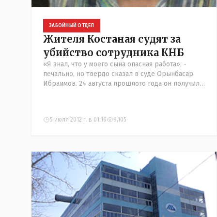
ЗАБОЙНЫЙ ОТДЕЛ
Жителя Костаная судят за
убийство сотрудника КНБ
«Я знал, что у моего сына опасная работа», -
печально, но твердо сказал в суде Орынбасар
Ибраимов. 24 августа прошлого года он получил
страшное известие: его сын, 26-летний
сотрудник подразделения «Ар
5 июля 2012 г. в 01:16
9,105