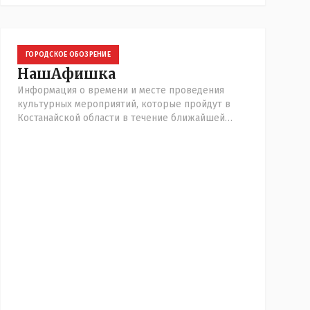
ГОРОДСКОЕ ОБОЗРЕНИЕ
НашАфишка
Информация о времени и месте проведения
культурных мероприятий, которые пройдут в
Костанайской области в течение ближайшей
недели. В том числе: расписание киносеансов в
кинотеатре "Казахстан", спектак