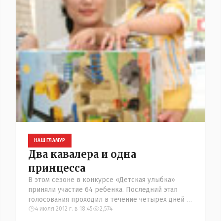
НАШ ГЛАМУР
Два кавалера и одна
принцесса
В этом сезоне в конкурсе «Детская улыбка»
приняли участие 64 ребенка. Последний этап
голосования проходил в течение четырех дней -
с 28 июня до полуночи 1 июля. Финал конкурса
4 июля 2012 г. в 18:45
2,574
совпал с финалом чемпион