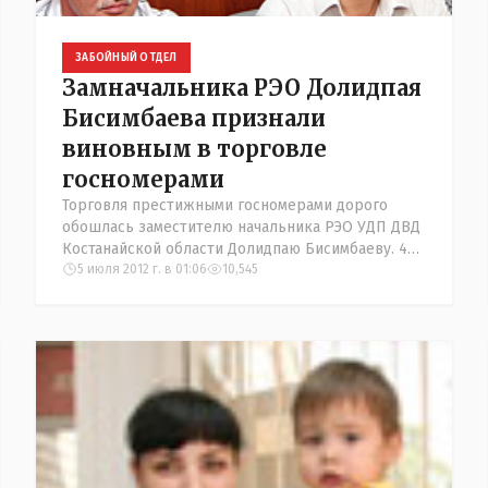
ЗАБОЙНЫЙ ОТДЕЛ
Замначальника РЭО Долидпая
Бисимбаева признали
виновным в торговле
госномерами
Торговля престижными госномерами дорого
обошлась заместителю начальника РЭО УДП ДВД
Костанайской области Долидпаю Бисимбаеву. 4
июля его приговорили к 7 годам лишения
5 июля 2012 г. в 01:06
10,545
свободы. Поплатился теперь уже бы