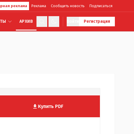
рная реклама
Реклама
Сообщить новость
Подписаться
КТЫ
АРХИВ
Войти
Регистрация
Купить PDF
№
536