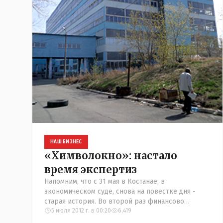
НАШ БИЗНЕС
«Химволокно»: настало
время экспертиз
Напомним, что с 31 мая в Костанае, в
экономическом суде, снова на повестке дня -
старая история. Во второй раз финансово
неудовлетворенные кредиторы
5 июля 2012 г. в 00:20
6,419
«Казхимволокна» обратились с исками о