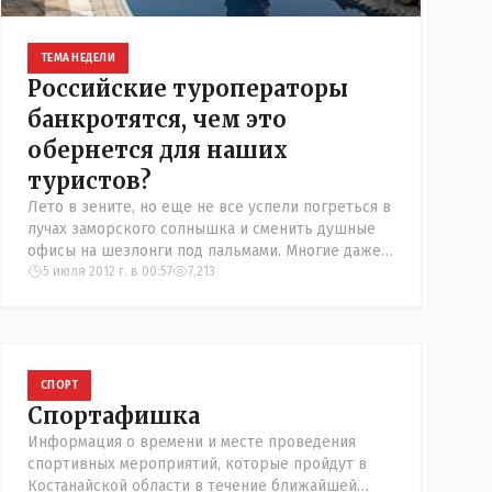
ТЕМА НЕДЕЛИ
Российские туроператоры
банкротятся, чем это
обернется для наших
туристов?
Лето в зените, но еще не все успели погреться в
лучах заморского солнышка и сменить душные
офисы на шезлонги под пальмами. Многие даже
намеренно откладывают сие знаменательное
5 июля 2012 г. в 00:57
7,213
событие на дождливую осе
СПОРТ
Спортафишка
Информация о времени и месте проведения
спортивных мероприятий, которые пройдут в
Костанайской области в течение ближайшей